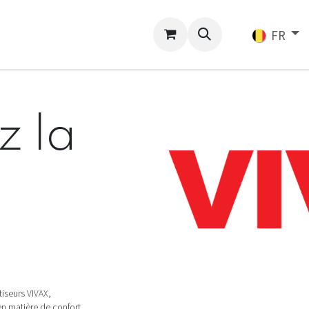
ligne
Services
FR
z la
iseurs VIVAX,
en matière de confort