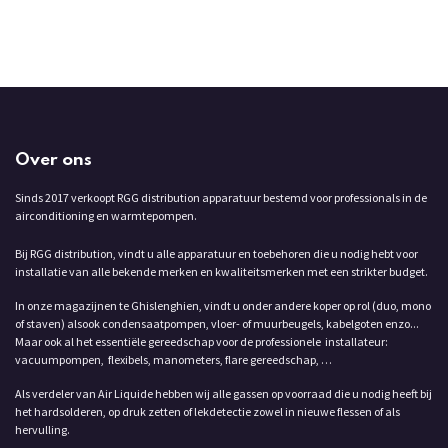
Over ons
Sinds 2017 verkoopt RGG distribution apparatuur bestemd voor professionals in de
airconditioning en warmtepompen.
Bij RGG distribution, vindt u alle apparatuur en toebehoren die u nodig hebt voor
installatie van alle bekende merken en kwaliteitsmerken met een strikter budget.
In onze magazijnen te Ghislenghien, vindt u onder andere koper op rol (duo, mono
of staven) alsook condensaatpompen, vloer- of muurbeugels, kabelgoten enzo...
Maar ook al het essentiële gereedschap voor de professionele installateur:
vacuumpompen, flexibels, manometers, flare gereedschap, …
Als verdeler van Air Liquide hebben wij alle gassen op voorraad die u nodig heeft bij
het hardsolderen, op druk zetten of lekdetectie zowel in nieuwe flessen of als
hervulling.