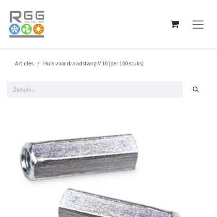
Overslaan naar inhoud
Articles
Huls voor draadstang M10 (per 100 stuks)