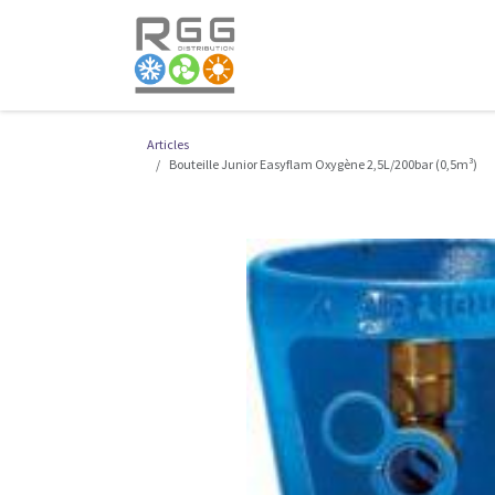
Se rendre au contenu
VIVAX
Boutique en 
Articles
Bouteille Junior Easyflam Oxygène 2,5L/200bar (0,5m³)