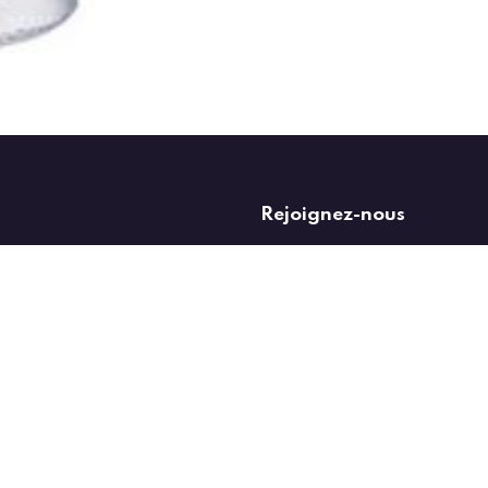
Rejoignez-nous
 aux professionnels de
vente@rgg-distribution.be
068/86.03.19
à l’installation dans
 budget plus serré.
e cuivre en rouleau
pports au sol ou
nt tout l’outillage
onnières, …
pensables pour la