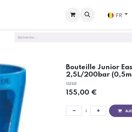
ligne
Services
FR
Bouteille Junior E
2,5L/200bar (0,5m
112122
155,00
€
AJ