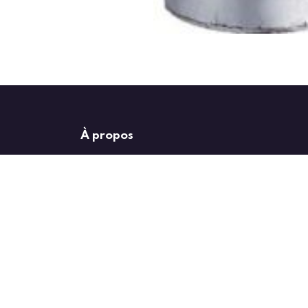
À propos
Depuis 2017, RGG distribution commercialise du matériel destiné
la climatisation et des pompes à chaleur.
Chez RGG distribution, vous trouverez tout le matériel nécessaire 
les grandes marques mais aussi dans des marques qualitatives à
Dans nos entrepôts de Ghislenghien, vous trouverez entre-autre l
duo ou mono ainsi qu’en barres, des pompes à condensats, des su
muraux, des goulottes blanches, noires ou brunes, … mais égaleme
pour l’installateur : pompes à vide, flexibles, manomètres, dudge
En tant que dépositaire Air Liquide, nous avons tous les gaz indis