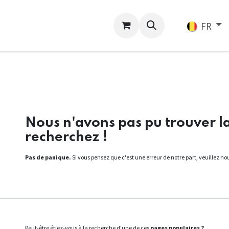
ligne
Services
FR
Erreur 404
Nous n'avons pas pu trouver l
recherchez !
Pas de panique.
Si vous pensez que c'est une erreur de notre part, veuillez 
Peut-être étiez-vous à la recherche d'une de ces
pages populaires ?