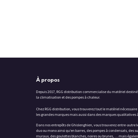
À propos
Depuis 2017, RGG distribution commercialise du matériel destiné
la climatisation et des pompes à chaleur.
Chez RGG distribution, vous trouverez tout le matériel nécessaire 
les grandes marques mais aussi dans des marques qualitatives à
Dans nos entrepôts de Ghislenghien, vous trouverez entre-autre l
duo ou mono ainsi qu’en barres, des pompes à condensats, des su
muraux, des goulottes blanches, noires ou brunes, … mais égaleme