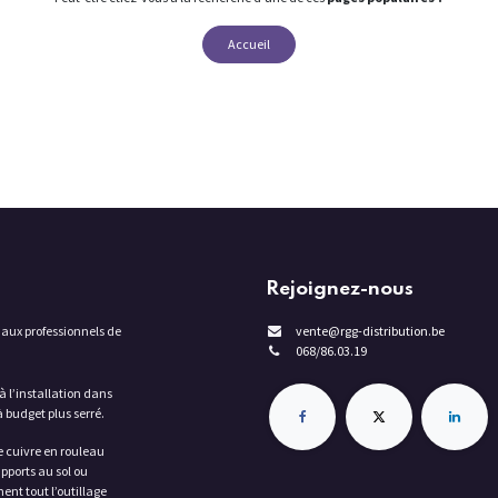
Accueil
Rejoignez-nous
 aux professionnels de
vente@rgg-distribution.be
068/86.03.19
à l’installation dans
 budget plus serré.
e cuivre en rouleau
pports au sol ou
nt tout l’outillage