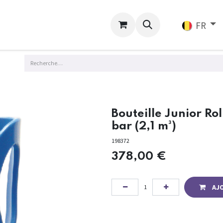
ligne
Services
FR
Bouteille Junior Ro
bar (2,1 m³)
198372
378,00
€
AJ