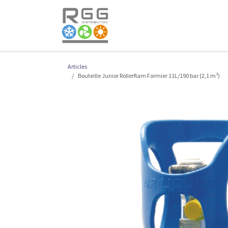
Se rendre au contenu
VIVAX
Boutique en 
Articles
Bouteille Junior Rollerflam Formier 11L/190 bar (2,1 m³)