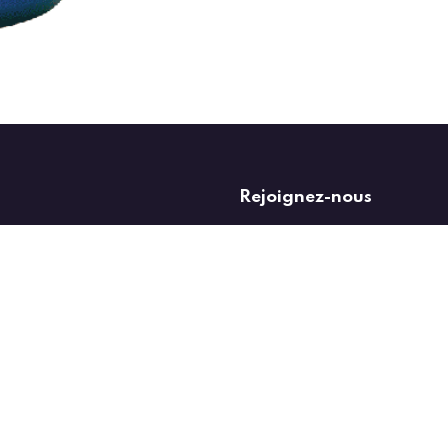
Rejoignez-nous
 aux professionnels de
vente@rgg-distribution.be
068/86.03.19
à l’installation dans
 budget plus serré.
e cuivre en rouleau
pports au sol ou
nt tout l’outillage
onnières, …
pensables pour la