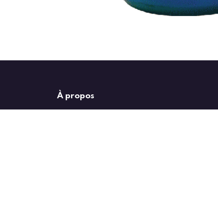
À propos
Depuis 2017, RGG distribution commercialise du matériel destiné
la climatisation et des pompes à chaleur.
Chez RGG distribution, vous trouverez tout le matériel nécessaire 
les grandes marques mais aussi dans des marques qualitatives à
Dans nos entrepôts de Ghislenghien, vous trouverez entre-autre l
duo ou mono ainsi qu’en barres, des pompes à condensats, des su
muraux, des goulottes blanches, noires ou brunes, … mais égaleme
pour l’installateur : pompes à vide, flexibles, manomètres, dudge
En tant que dépositaire Air Liquide, nous avons tous les gaz indis