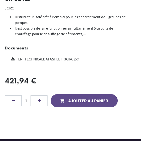
3CIRC
Distributeur isolé prêt à l'emploi pour le raccordement de 3 groupes de
pompes
Il est possible de faire fonctionner simultanément 5 circuits de
chauffage pour le chauffage de bâtiments,...
Documents
EN_TECHNICALDATASHEET_3CIRC.pdf
421,94
€
AJOUTER AU PANIER