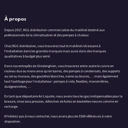
À propos
Depuis 2017, RGG distribution commercialise du matériel destiné aux
professionnels de la climatisation et des pompes à chaleur.
Chez RGG distribution, vous trouverez tout le matériel nécessaire à
l’installation dans les grandes marques mais aussi dans des marques
qualitatives à budget plus serré.
Dans nos entrepôts de Ghislenghien, vous trouverez entre-autre le cuivre en
rouleau duo ou mono ainsi qu’en barres, des pompes à condensats, des supports
au sol ou muraux, des goulottes blanches, noires ou brunes, … mais également
tout l’outillage pour l’installateur : pompes à vide, flexibles, manomètres,
dudgeonnières, …
En tant que dépositaire Air Liquide, nous avons tous les gaz indispensables pour la
brasure, mise sous pression, détection de fuites en bouteilles neuves comme en
recharge.
N’hésitez-pas à nous contacter, nous avons plus de 3500 références à votre
disposition.