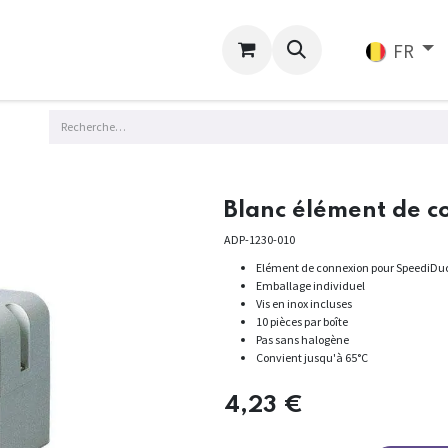
ligne
Services
FR
Blanc élément de 
ADP-1230-010
Elément de connexion pour SpeediDu
Emballage individuel
Vis en inox incluses
10 pièces par boîte
Pas sans halogène
Convient jusqu'à 65°C
4,23
€