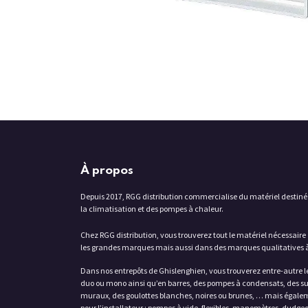
À propos
Depuis 2017, RGG distribution commercialise du matériel destiné
la climatisation et des pompes à chaleur.
Chez RGG distribution, vous trouverez tout le matériel nécessaire 
les grandes marques mais aussi dans des marques qualitatives à
Dans nos entrepôts de Ghislenghien, vous trouverez entre-autre l
duo ou mono ainsi qu’en barres, des pompes à condensats, des su
muraux, des goulottes blanches, noires ou brunes, … mais égaleme
pour l’installateur : pompes à vide, flexibles, manomètres, dudge