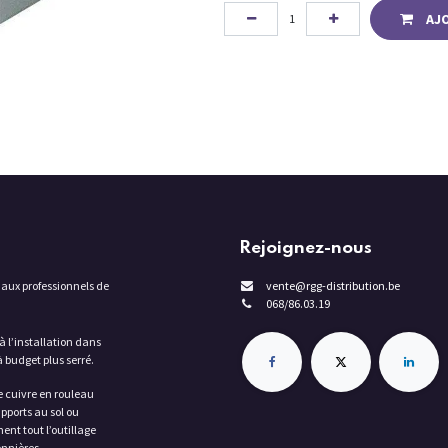
AJ
Rejoignez-nous
 aux professionnels de
vente@rgg-distribution.be
068/86.03.19
à l’installation dans
 budget plus serré.
e cuivre en rouleau
pports au sol ou
nt tout l’outillage
onnières, …