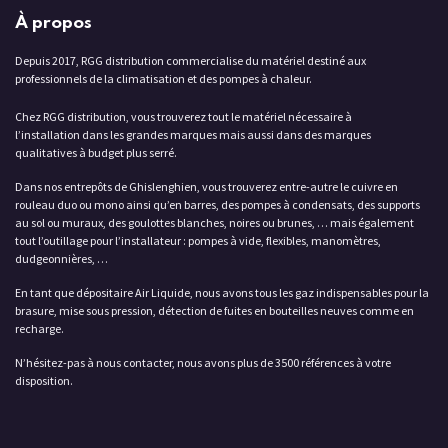
À propos
Depuis 2017, RGG distribution commercialise du matériel destiné aux
professionnels de la climatisation et des pompes à chaleur.
Chez RGG distribution, vous trouverez tout le matériel nécessaire à
l’installation dans les grandes marques mais aussi dans des marques
qualitatives à budget plus serré.
Dans nos entrepôts de Ghislenghien, vous trouverez entre-autre le cuivre en
rouleau duo ou mono ainsi qu’en barres, des pompes à condensats, des supports
au sol ou muraux, des goulottes blanches, noires ou brunes, … mais également
tout l’outillage pour l’installateur : pompes à vide, flexibles, manomètres,
dudgeonnières, …
En tant que dépositaire Air Liquide, nous avons tous les gaz indispensables pour la
brasure, mise sous pression, détection de fuites en bouteilles neuves comme en
recharge.
N’hésitez-pas à nous contacter, nous avons plus de 3500 références à votre
disposition.