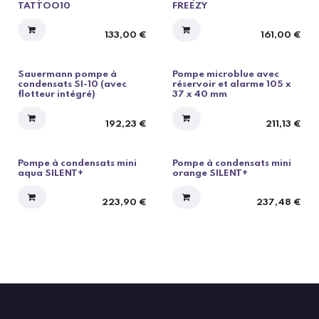
TATTOO10
FREEZY
133,00
€
161,00
€
Sauermann pompe à
Pompe microblue avec
condensats SI-10 (avec
réservoir et alarme 105 x
flotteur intégré)
37 x 40 mm
192,23
€
211,13
€
Pompe à condensats mini
Pompe à condensats mini
aqua SILENT+
orange SILENT+
223,90
€
237,48
€