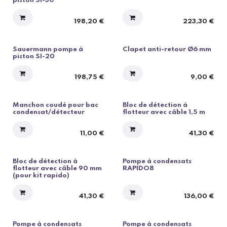
piston SI-30
198,20
€
223,30
€
Sauermann pompe à
Clapet anti-retour Ø6 mm
piston SI-20
198,75
€
9,00
€
Manchon coudé pour bac
Bloc de détection à
condensat/détecteur
flotteur avec câble 1,5 m
11,00
€
41,30
€
Bloc de détection à
Pompe à condensats
flotteur avec câble 90 mm
RAPIDO8
(pour kit rapido)
41,30
€
136,00
€
Pompe à condensats
Pompe à condensats