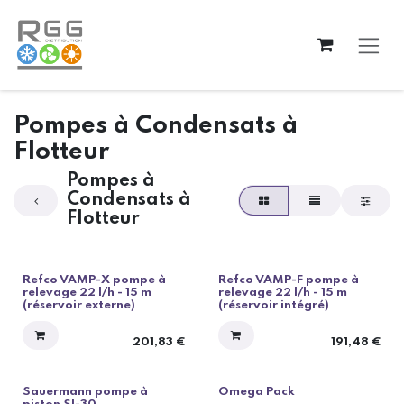
Se rendre au contenu
Pompes à Condensats à
Flotteur
Pompes à
Condensats à
Flotteur
Refco VAMP-X pompe à
Refco VAMP-F pompe à
relevage 22 l/h - 15 m
relevage 22 l/h - 15 m
(réservoir externe)
(réservoir intégré)
201,83
€
191,48
€
Sauermann pompe à
Omega Pack