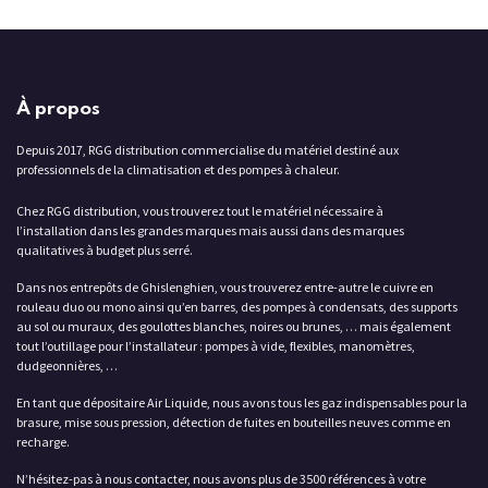
À propos
Depuis 2017, RGG distribution commercialise du matériel destiné aux
professionnels de la climatisation et des pompes à chaleur.
Chez RGG distribution, vous trouverez tout le matériel nécessaire à
l’installation dans les grandes marques mais aussi dans des marques
qualitatives à budget plus serré.
Dans nos entrepôts de Ghislenghien, vous trouverez entre-autre le cuivre en
rouleau duo ou mono ainsi qu’en barres, des pompes à condensats, des supports
au sol ou muraux, des goulottes blanches, noires ou brunes, … mais également
tout l’outillage pour l’installateur : pompes à vide, flexibles, manomètres,
dudgeonnières, …
En tant que dépositaire Air Liquide, nous avons tous les gaz indispensables pour la
brasure, mise sous pression, détection de fuites en bouteilles neuves comme en
recharge.
N’hésitez-pas à nous contacter, nous avons plus de 3500 références à votre