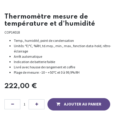
Thermomètre mesure de
température et d’humidité
COP14018
Temp., humidité, point de condensation
Unités: °F/°C, %RH, td.moy., min., max., fonction data-hold, rétro-
éclairage
Arrêt automatique
Indication de batterie faible
Livré avec housse de rangement et coffre
Plage de mesure: -10 ~ +50°C et 0 à 99,9% RH
222,00
€
AJOUTER AU PANIER