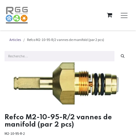
Se rendre au contenu
Articles
Refco M2-10-95-R/2 vannes de manifold (par 2 pcs)
Refco M2-10-95-R/2 vannes de
manifold (par 2 pcs)
M2-10-95-R-2