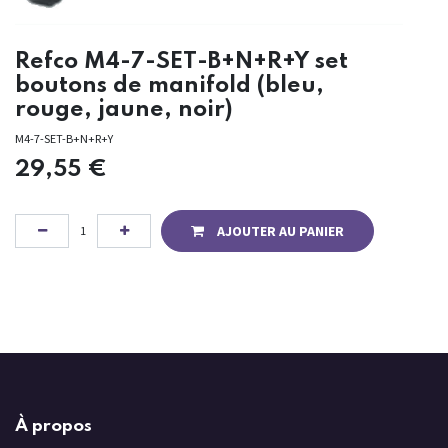
Refco M4-7-SET-B+N+R+Y set
boutons de manifold (bleu,
rouge, jaune, noir)
M4-7-SET-B+N+R+Y
29,55
€
AJOUTER AU PANIER
À propos