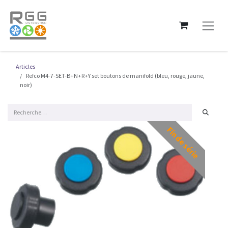
Se rendre au contenu
Articles
Refco M4-7-SET-B+N+R+Y set boutons de manifold (bleu, rouge, jaune,
noir)
Fin de série