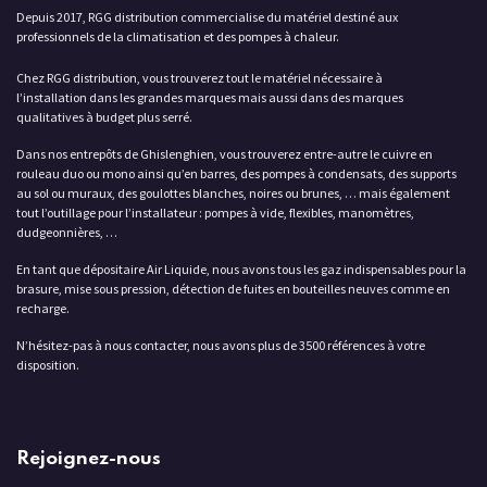
Depuis 2017, RGG distribution commercialise du matériel destiné aux
professionnels de la climatisation et des pompes à chaleur.
Chez RGG distribution, vous trouverez tout le matériel nécessaire à
l’installation dans les grandes marques mais aussi dans des marques
qualitatives à budget plus serré.
Dans nos entrepôts de Ghislenghien, vous trouverez entre-autre le cuivre en
rouleau duo ou mono ainsi qu’en barres, des pompes à condensats, des supports
au sol ou muraux, des goulottes blanches, noires ou brunes, … mais également
tout l’outillage pour l’installateur : pompes à vide, flexibles, manomètres,
dudgeonnières, …
En tant que dépositaire Air Liquide, nous avons tous les gaz indispensables pour la
brasure, mise sous pression, détection de fuites en bouteilles neuves comme en
recharge.
N’hésitez-pas à nous contacter, nous avons plus de 3500 références à votre
disposition.
Rejoignez-nous