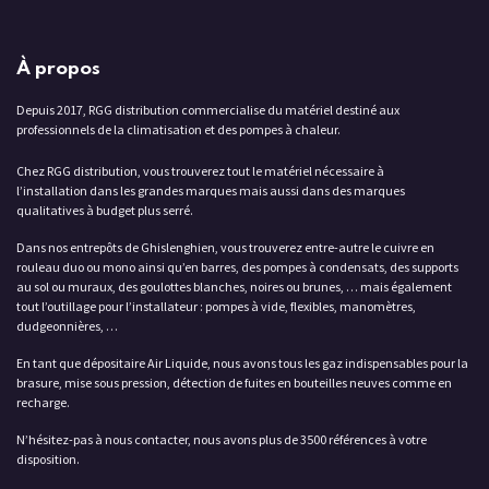
À propos
Depuis 2017, RGG distribution commercialise du matériel destiné aux
professionnels de la climatisation et des pompes à chaleur.
Chez RGG distribution, vous trouverez tout le matériel nécessaire à
l’installation dans les grandes marques mais aussi dans des marques
qualitatives à budget plus serré.
Dans nos entrepôts de Ghislenghien, vous trouverez entre-autre le cuivre en
rouleau duo ou mono ainsi qu’en barres, des pompes à condensats, des supports
au sol ou muraux, des goulottes blanches, noires ou brunes, … mais également
tout l’outillage pour l’installateur : pompes à vide, flexibles, manomètres,
dudgeonnières, …
En tant que dépositaire Air Liquide, nous avons tous les gaz indispensables pour la
brasure, mise sous pression, détection de fuites en bouteilles neuves comme en
recharge.
N’hésitez-pas à nous contacter, nous avons plus de 3500 références à votre
disposition.