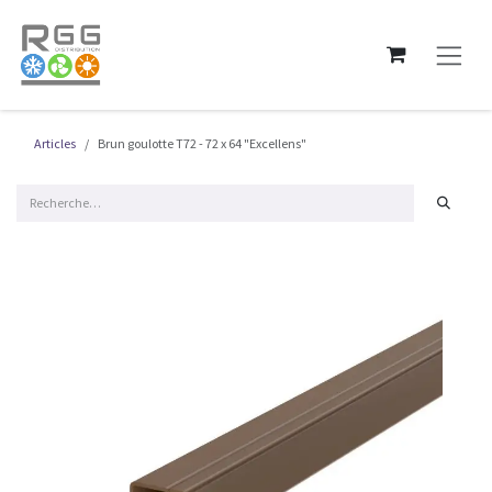
Se rendre au contenu
Articles
Brun goulotte T72 - 72 x 64 "Excellens"