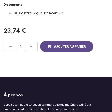
Documents
FR_FICHETECHNIQUE_SCD100617.pdf
23,74
€
AJOUTER AU PANIER
À propos
Depuis 2017, RGG distribution commercialise du matériel destiné aux
professionnels de la climatisation et des pompes à chaleur.