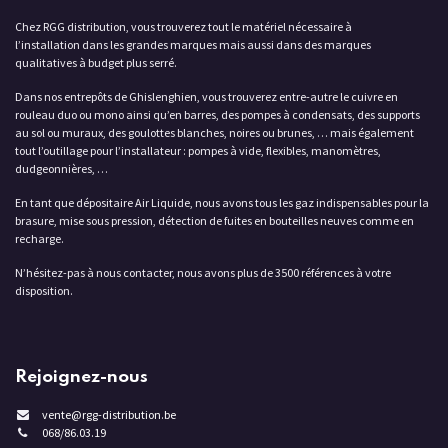
Chez RGG distribution, vous trouverez tout le matériel nécessaire à
l’installation dans les grandes marques mais aussi dans des marques
qualitatives à budget plus serré.
Dans nos entrepôts de Ghislenghien, vous trouverez entre-autre le cuivre en
rouleau duo ou mono ainsi qu’en barres, des pompes à condensats, des supports
au sol ou muraux, des goulottes blanches, noires ou brunes, … mais également
tout l’outillage pour l’installateur : pompes à vide, flexibles, manomètres,
dudgeonnières, …
En tant que dépositaire Air Liquide, nous avons tous les gaz indispensables pour la
brasure, mise sous pression, détection de fuites en bouteilles neuves comme en
recharge.
N’hésitez-pas à nous contacter, nous avons plus de 3500 références à votre
disposition.
Rejoignez-nous
vente@rgg-distribution.be
068/86.03.19