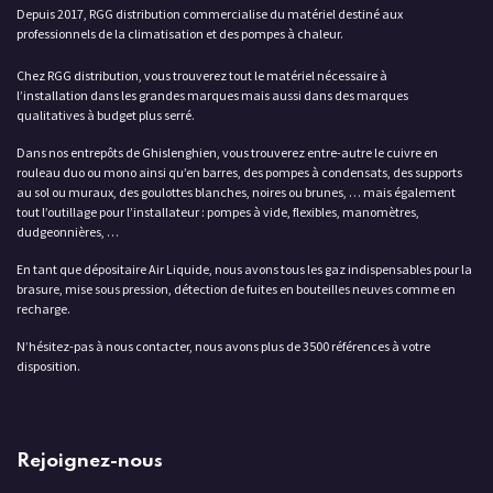
Depuis 2017, RGG distribution commercialise du matériel destiné aux
professionnels de la climatisation et des pompes à chaleur.
Chez RGG distribution, vous trouverez tout le matériel nécessaire à
l’installation dans les grandes marques mais aussi dans des marques
qualitatives à budget plus serré.
Dans nos entrepôts de Ghislenghien, vous trouverez entre-autre le cuivre en
rouleau duo ou mono ainsi qu’en barres, des pompes à condensats, des supports
au sol ou muraux, des goulottes blanches, noires ou brunes, … mais également
tout l’outillage pour l’installateur : pompes à vide, flexibles, manomètres,
dudgeonnières, …
En tant que dépositaire Air Liquide, nous avons tous les gaz indispensables pour la
brasure, mise sous pression, détection de fuites en bouteilles neuves comme en
recharge.
N’hésitez-pas à nous contacter, nous avons plus de 3500 références à votre
disposition.
Rejoignez-nous