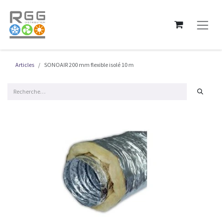
Se rendre au contenu
Articles
SONOAIR 200 mm flexible isolé 10 m